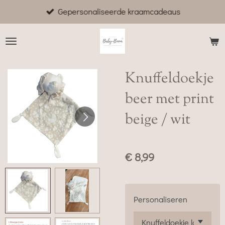
Gepersonaliseerde kraamcadeaus
Ga
direct
naar
de
hoofdinhoud
Knuffeldoekje
beer met print
beige / wit
€ 8,99
Personaliseren