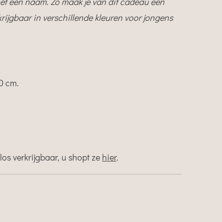
et een naam. Zo maak je van dit cadeau een
krijgbaar in verschillende kleuren voor jongens
10 cm.
.
los verkrijgbaar, u shopt ze
hier
.