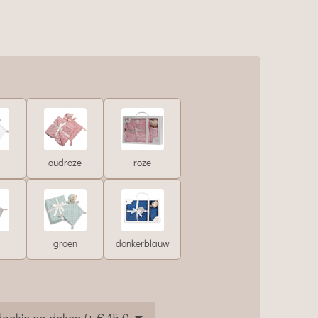
oudroze
roze
groen
donkerblauw