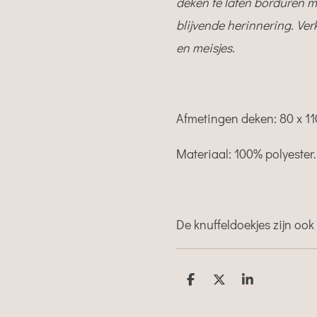
deken te laten borduren m
blijvende herinnering. Ver
en meisjes.
Afmetingen deken:
80 x 1
Materiaal: 100% polyester
De knuffeldoekjes zijn ook 
D
D
S
e
e
h
l
e
a