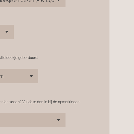
uffeldoekje geborduurd.
 niet tussen? Vul deze dan in bij de opmerkingen.