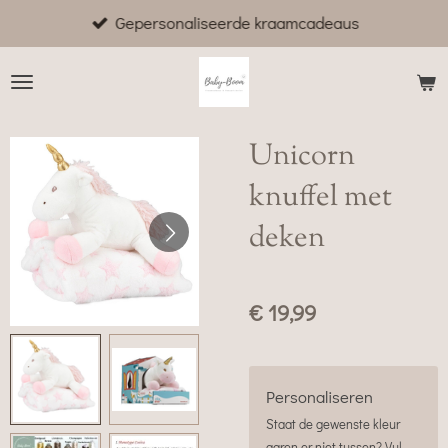
Gepersonaliseerde kraamcadeaus
Ga
direct
naar
de
hoofdinhoud
Unicorn
knuffel met
deken
€ 19,99
Personaliseren
Staat de gewenste kleur
garen er niet tussen? Vul