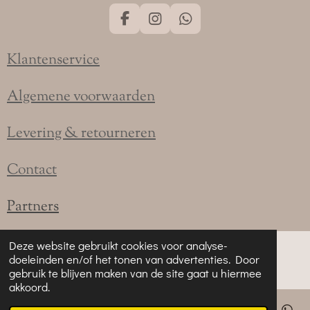
F
I
W
a
n
h
c
s
a
Klantenservice
e
t
t
b
a
s
o
g
A
Algemene voorwaarden
o
r
p
k
a
p
Levering & retourneren
m
Contact
Partners
Deze website gebruikt cookies voor analyse-
doeleinden en/of het tonen van advertenties. Door
gebruik te blijven maken van de site gaat u hiermee
akkoord.