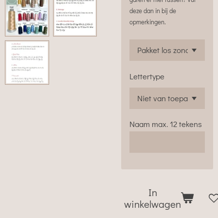
deze dan in bij de
opmerkingen.
Lettertype
Naam max. 12 tekens
In
winkelwagen