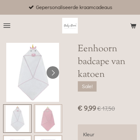
Gepersonaliseerde kraamcadeaus
Ga
direct
naar
de
hoofdinhoud
Eenhoorn
badcape van
katoen
Sale!
€ 9,99
€ 17,50
Kleur