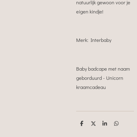
natuurlijk gewoon voor je
eigen kindje!
Merk: Interbaby
Baby badcape met naam
geborduurd - Unicorn
kraamcadeau
D
D
S
D
e
e
h
e
l
e
a
l