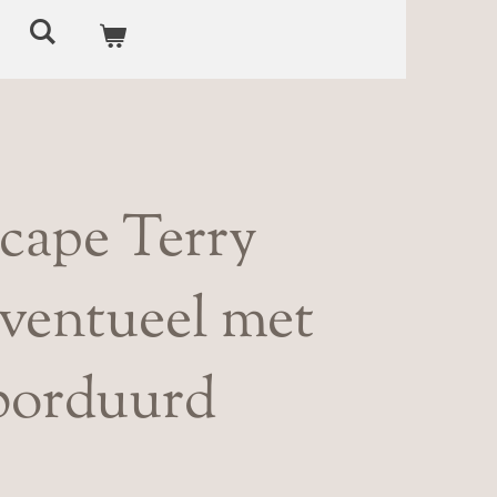
cape Terry
eventueel met
borduurd