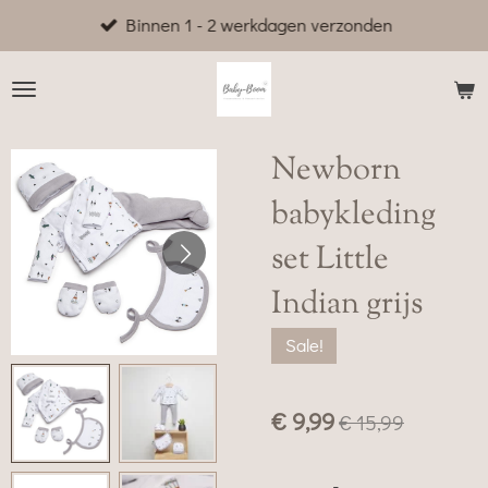
Binnen 1 - 2 werkdagen verzonden
Ga
direct
naar
de
hoofdinhoud
Newborn
babykleding
set Little
Indian grijs
Sale!
€ 9,99
€ 15,99