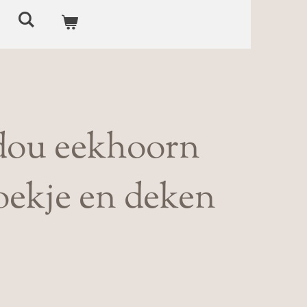
dou eekhoorn
oekje en deken