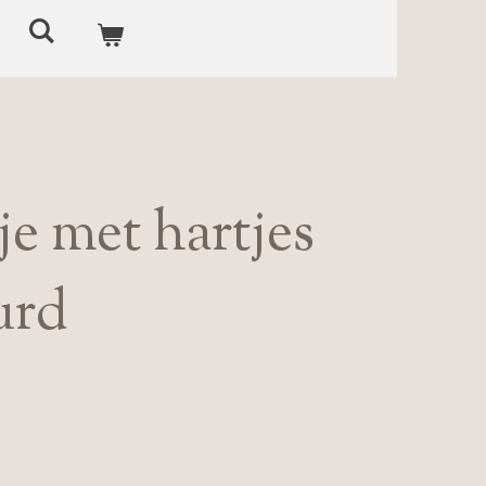
e met hartjes
urd