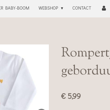
ER BABY-BOOM
WEBSHOP
CONTACT
Rompertj
gebordu
€ 5,99