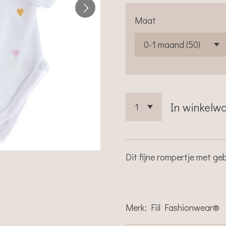
Maat
In winkelw
Dit fijne rompertje met g
Merk:
Fiil Fashionwear®