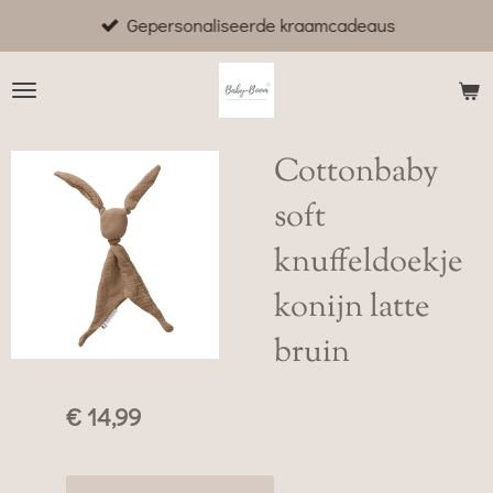
Gepersonaliseerde kraamcadeaus
Ga
direct
naar
de
hoofdinhoud
Cottonbaby
soft
knuffeldoekje
konijn latte
bruin
€ 14,99