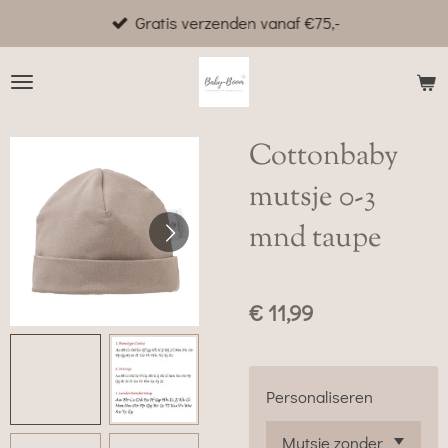
Gratis verzenden vanaf €75,-
Ga
direct
naar
de
hoofdinhoud
Cottonbaby
mutsje 0-3
mnd taupe
€ 11,99
Personaliseren